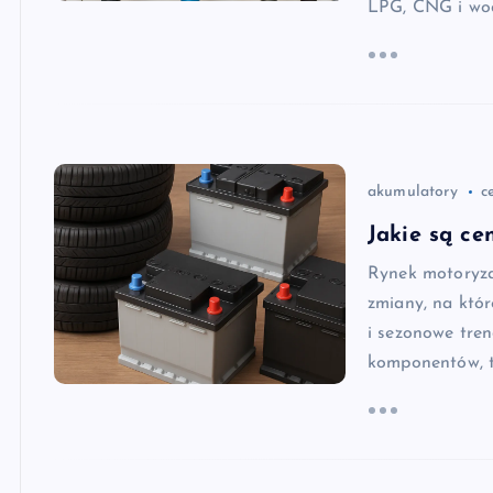
LPG, CNG i wod
akumulatory
c
Jakie są c
Rynek motoryza
zmiany, na któ
i sezonowe tren
komponentów, t