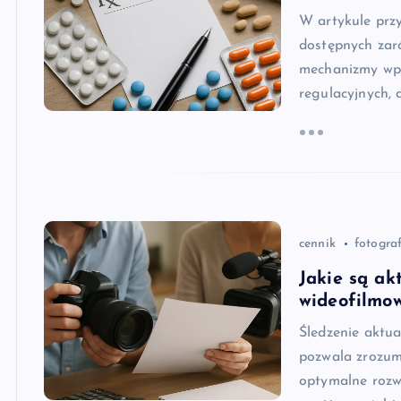
W artykule prz
dostępnych zaró
mechanizmy wpły
regulacyjnych, 
cennik
fotogra
Jakie są ak
wideofilmo
Śledzenie aktua
pozwala zrozum
optymalne rozw