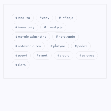
Analiza
ceny
inflacja
inwestorzy
inwestycje
metale szlachetne
notowania
notowania cen
platyna
podaż
popyt
rynek
srebro
surowce
złoto