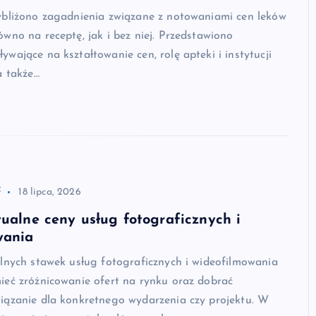
ybliżono zagadnienia związane z notowaniami cen leków
wno na receptę, jak i bez niej. Przedstawiono
wające na kształtowanie cen, rolę apteki i instytucji
a także…
f
18 lipca, 2026
tualne ceny usług fotograficznych i
wania
lnych stawek usług fotograficznych i wideofilmowania
ieć zróżnicowanie ofert na rynku oraz dobrać
iązanie dla konkretnego wydarzenia czy projektu. W