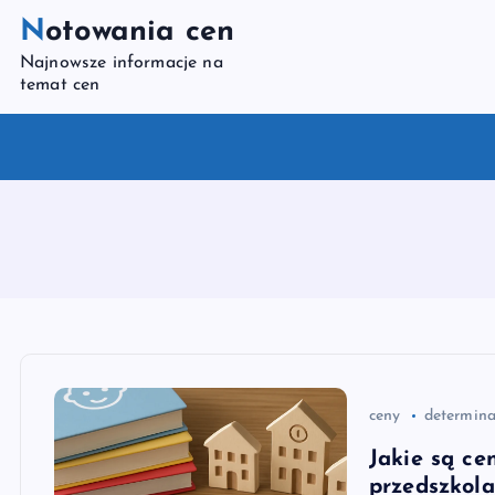
S
Notowania cen
k
Najnowsze informacje na
i
temat cen
p
t
o
c
o
n
t
e
n
t
ceny
determina
Jakie są ce
przedszkola