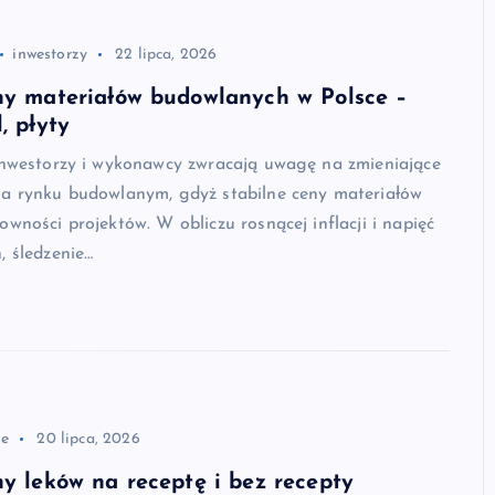
inwestorzy
22 lipca, 2026
ny materiałów budowlanych w Polsce –
, płyty
 inwestorzy i wykonawcy zwracają uwagę na zmieniające
na rynku budowlanym, gdyż stabilne ceny materiałów
owności projektów. W obliczu rosnącej inflacji i napięć
, śledzenie…
że
20 lipca, 2026
ny leków na receptę i bez recepty