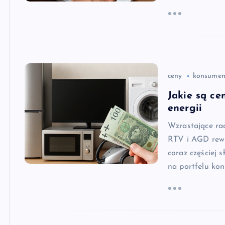
ceny
konsumen
Jakie są c
energii
Wzrastające ra
RTV i AGD rewi
coraz częściej 
na portfelu ko