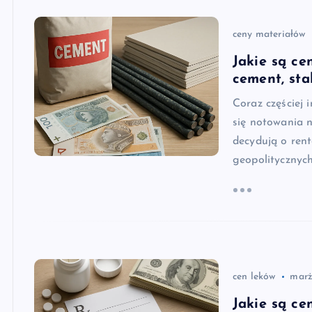
ceny materiałów
Jakie są ce
cement, stal
Coraz częściej
się notowania 
decydują o rent
geopolitycznych
cen leków
mar
Jakie są ce