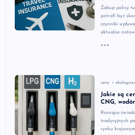
Zakup polisy tu
potrafi być sk
czynniki wpływa
aktualne notow
ceny
ekologicz
Jakie są ce
CNG, wodó
Rosnąca świado
tradycyjnych p
rynku krajowym