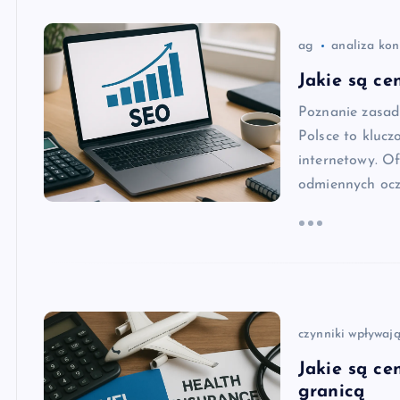
ag
analiza kon
Jakie są ce
Poznanie zasad
Polsce to klucz
internetowy. O
odmiennych ocz
czynniki wpływają
Jakie są ce
granicą