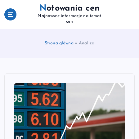
S
Notowania cen
k
Najnowsze informacje na temat
i
cen
p
t
o
Strona główna
»
Analiza
c
o
n
t
e
n
t