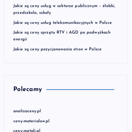
i
Jakie są ceny usług w sektorze publicznym – żłobki,
przedszkola, szkoły
s
Jakie są ceny usług telekomunikacyjnych w Polsce
Jakie są ceny sprzętu RTV i AGD po podwyżkach
ó
energii
w
Jakie są ceny pozycjonowania stron w Polsce
Polecamy
analizaceny.pl
ceny-materialow.pl
ceny-metali.pl