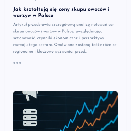
Jak kształtują się ceny skupu owoców i
warzyw w Polsce
Artykuł przedstawia szczegółową analizę notowań cen
skupu owoców i warzyw w Polsce, uwzględniając
sezonowość, czynniki ekonomiczne i perspektywy
rozwoju tego sektora. Omówione zostaną także różnice
regionalne i kluczowe wyzwania, przed…