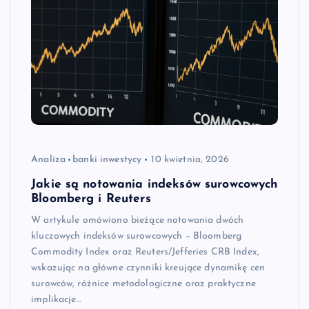
Analiza
banki inwestycy
10 kwietnia, 2026
Jakie są notowania indeksów surowcowych
Bloomberg i Reuters
W artykule omówiono bieżące notowania dwóch
kluczowych indeksów surowcowych – Bloomberg
Commodity Index oraz Reuters/Jefferies CRB Index,
wskazując na główne czynniki kreujące dynamikę cen
surowców, różnice metodologiczne oraz praktyczne
implikacje…