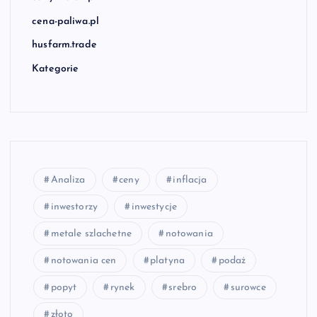
cena-paliwa.pl
husfarm.trade
Kategorie
Analiza
ceny
inflacja
inwestorzy
inwestycje
metale szlachetne
notowania
notowania cen
platyna
podaż
popyt
rynek
srebro
surowce
złoto