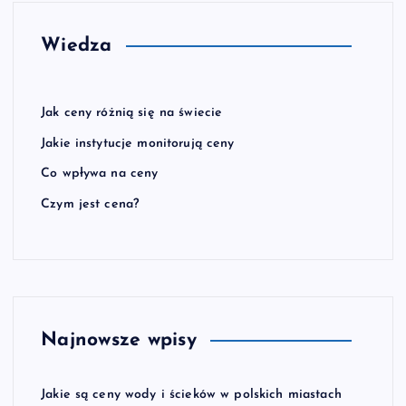
c
Wiedza
o
w
Jak ceny różnią się na świecie
Jakie instytucje monitorują ceny
a
Co wpływa na ceny
n
Czym jest cena?
i
e
w
Najnowsze wpisy
p
Jakie są ceny wody i ścieków w polskich miastach