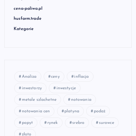
cena-paliwa.pl
husfarm.trade
Kategorie
Analiza
ceny
inflacja
inwestorzy
inwestycje
metale szlachetne
notowania
notowania cen
platyna
podaż
popyt
rynek
srebro
surowce
złoto