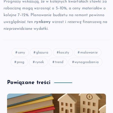
Prognozy wskazują, że w kolejnych kwartałach stawki za
robociznę mogą wzrosnąć o 5–10%, a ceny materiałów o
kolejne 7–12%. Planowanie budżetu na remont powinno
uwzględniać ten
rynkowy
wzrost i rezerwę finansową na
nieprzewidziane wydatki.
ceny
glazura
koszty
malowanie
prog
rynek
trend
wynagrodzenia
Powiązane treści