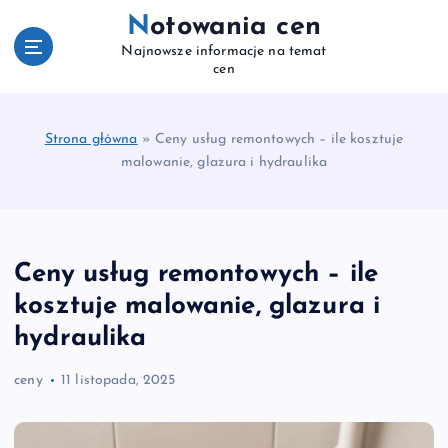
S
Notowania cen
k
Najnowsze informacje na temat
i
cen
p
t
o
Strona główna
»
Ceny usług remontowych – ile kosztuje
c
malowanie, glazura i hydraulika
o
n
t
e
n
Ceny usług remontowych – ile
t
kosztuje malowanie, glazura i
hydraulika
ceny
11 listopada, 2025