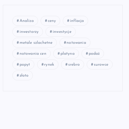
Analiza
ceny
inflacja
inwestorzy
inwestycje
metale szlachetne
notowania
notowania cen
platyna
podaż
popyt
rynek
srebro
surowce
złoto