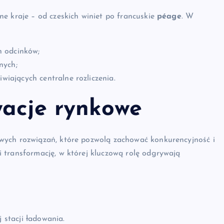
e kraje – od czeskich winiet po francuskie
péage
. W
h odcinków;
nych;
wiających centralne rozliczenia.
wacje rynkowe
wych rozwiązań, które pozwolą zachować konkurencyjność i
 transformację, w której kluczową rolę odgrywają
 stacji ładowania.