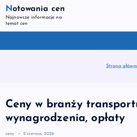
S
Notowania cen
k
Najnowsze informacje na
i
temat cen
p
t
o
c
o
Strona główn
n
t
e
n
Ceny w branży transport
t
wynagrodzenia, opłaty
ceny
2 czerwca, 2026