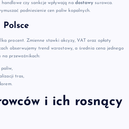
ia handlowe czy sankcje wpływają na
dostawy
surowca.
wymuszać podniesienie cen paliw kopalnych.
 Polsce
kilka procent. Zmienne stawki akcyzy, VAT oraz opłaty
cach obserwujemy trend wzrostowy, a średnia cena jednego
za na przewoźnikach:
paliw,
izacji tras,
dorem.
owców i ich rosnący