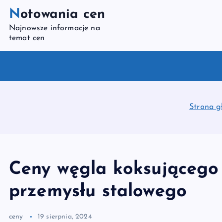
S
Notowania cen
k
Najnowsze informacje na
i
temat cen
p
t
o
c
o
Strona g
n
t
e
n
Ceny węgla koksującego 
t
przemysłu stalowego
ceny
19 sierpnia, 2024