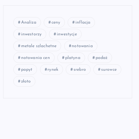
Analiza
ceny
inflacja
inwestorzy
inwestycje
metale szlachetne
notowania
notowania cen
platyna
podaż
popyt
rynek
srebro
surowce
złoto