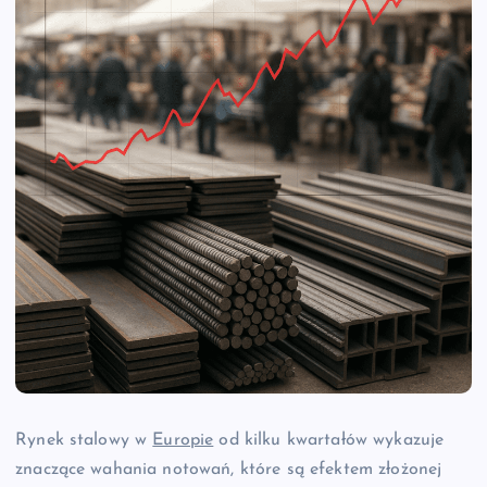
Rynek stalowy w
Europie
od kilku kwartałów wykazuje
znaczące wahania notowań, które są efektem złożonej