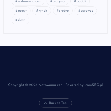
notowania cen
platyna
podaż
popyt
rynek
srebro
surowce
złoto
Copyright © 2026 Notowania cen | Powered by icomSEO.pl
Back to Top