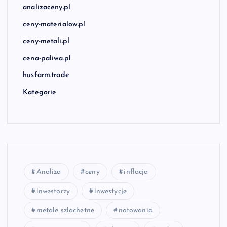
analizaceny.pl
ceny-materialow.pl
ceny-metali.pl
cena-paliwa.pl
husfarm.trade
Kategorie
Analiza
ceny
inflacja
inwestorzy
inwestycje
metale szlachetne
notowania