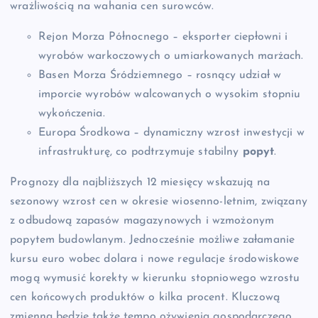
wrażliwością na wahania cen surowców.
Rejon Morza Północnego – eksporter ciepłowni i
wyrobów warkoczowych o umiarkowanych marżach.
Basen Morza Śródziemnego – rosnący udział w
imporcie wyrobów walcowanych o wysokim stopniu
wykończenia.
Europa Środkowa – dynamiczny wzrost inwestycji w
infrastrukturę, co podtrzymuje stabilny
popyt
.
Prognozy dla najbliższych 12 miesięcy wskazują na
sezonowy wzrost cen w okresie wiosenno-letnim, związany
z odbudową zapasów magazynowych i wzmożonym
popytem budowlanym. Jednocześnie możliwe załamanie
kursu euro wobec dolara i nowe regulacje środowiskowe
mogą wymusić korekty w kierunku stopniowego wzrostu
cen końcowych produktów o kilka procent. Kluczową
zmienną będzie także tempo ożywienia gospodarczego