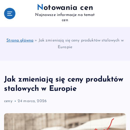
S
Notowania cen
k
Najnowsze informacje na temat
i
cen
p
t
o
Strona główna
»
Jak zmieniają się ceny produktów stalowych w
c
Europie
o
n
t
e
n
Jak zmieniają się ceny produktów
t
stalowych w Europie
ceny
24 marca, 2026