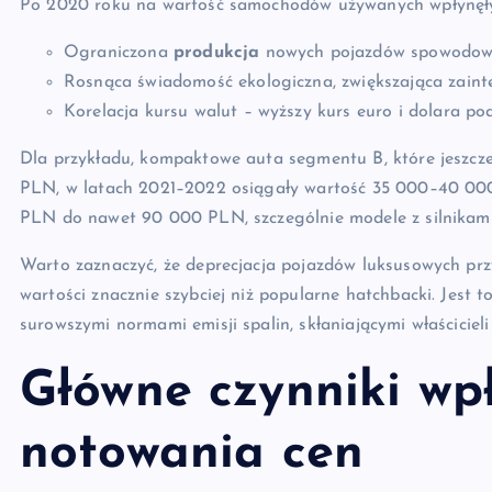
Po 2020 roku na wartość samochodów używanych wpłynęły 
Ograniczona
produkcja
nowych pojazdów spowodowana
Rosnąca świadomość ekologiczna, zwiększająca zain
Korelacja kursu walut – wyższy kurs euro i dolara po
Dla przykładu, kompaktowe auta segmentu B, które jeszcz
PLN, w latach 2021–2022 osiągały wartość 35 000–40 000
PLN do nawet 90 000 PLN, szczególnie modele z silnikami 
Warto zaznaczyć, że deprecjacja pojazdów luksusowych prz
wartości znacznie szybciej niż popularne hatchbacki. Jest t
surowszymi normami emisji spalin, skłaniającymi właściciel
Główne czynniki wp
notowania cen