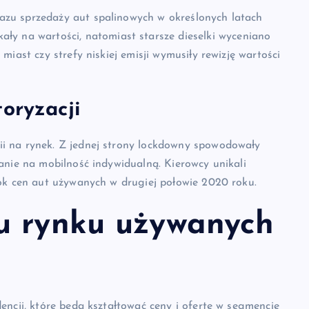
zu sprzedaży aut spalinowych w określonych latach
kały na wartości, natomiast starsze dieselki wyceniano
iast czy strefy niskiej emisji wymusiły rewizję wartości
oryzacji
i na rynek. Z jednej strony lockdowny spowodowały
anie na mobilność indywidualną. Kierowcy unikali
kok cen aut używanych w drugiej połowie 2020 roku.
u rynku używanych
encji, które będą kształtować ceny i ofertę w segmencie