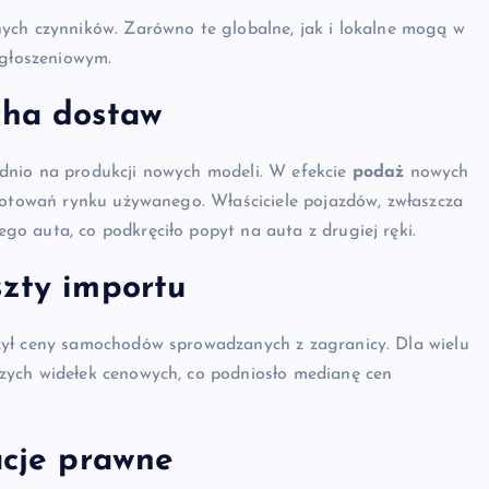
ych czynników. Zarówno te globalne, jak i lokalne mogą w
ogłoszeniowym.
cha dostaw
dnio na produkcji nowych modeli. W efekcie
podaż
nowych
 notowań rynku używanego. Właściciele pojazdów, zwłaszcza
o auta, co podkręciło popyt na auta z drugiej ręki.
szty importu
zył ceny samochodów sprowadzanych z zagranicy. Dla wielu
zych widełek cenowych, co podniosło medianę cen
acje prawne