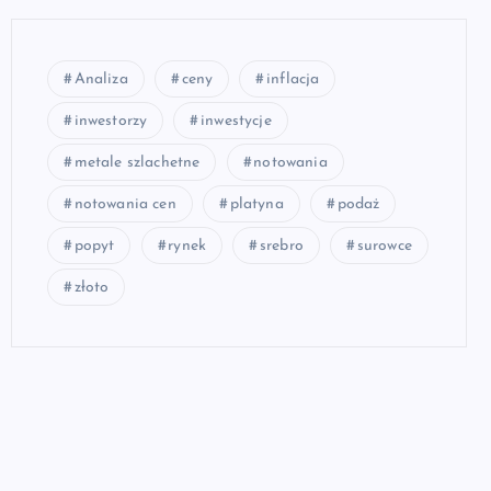
Analiza
ceny
inflacja
inwestorzy
inwestycje
metale szlachetne
notowania
notowania cen
platyna
podaż
popyt
rynek
srebro
surowce
złoto