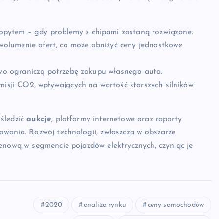
opytem – gdy problemy z chipami zostaną rozwiązane.
olumenie ofert, co może obniżyć ceny jednostkowe
iowo ograniczą potrzebę zakupu własnego auta.
misji CO2, wpływających na wartość starszych silników
 śledzić
aukcje
, platformy internetowe oraz raporty
owania. Rozwój technologii, zwłaszcza w obszarze
cenową w segmencie pojazdów elektrycznych, czyniąc je
2020
analiza rynku
ceny samochodów