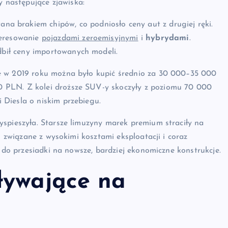
następujące zjawiska:
 brakiem chipów, co podniosło ceny aut z drugiej ręki.
teresowanie
pojazdami zeroemisyjnymi
i
hybrydami
.
dbił ceny importowanych modeli.
e w 2019 roku można było kupić średnio za 30 000–35 000
 PLN. Z kolei droższe SUV-y skoczyły z poziomu 70 000
Diesla o niskim przebiegu.
yspieszyła. Starsze limuzyny marek premium straciły na
o związane z wysokimi kosztami eksploatacji i coraz
i do przesiadki na nowsze, bardziej ekonomiczne konstrukcje.
ływające na