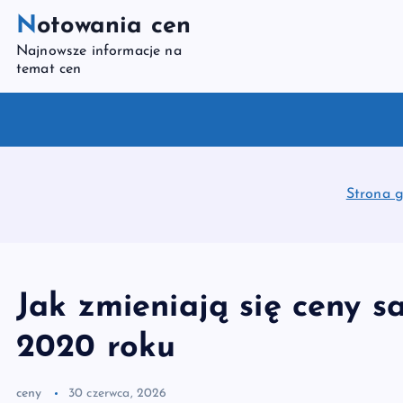
S
Notowania cen
k
Najnowsze informacje na
i
temat cen
p
t
o
c
o
Strona 
n
t
e
n
Jak zmieniają się ceny
t
2020 roku
ceny
30 czerwca, 2026