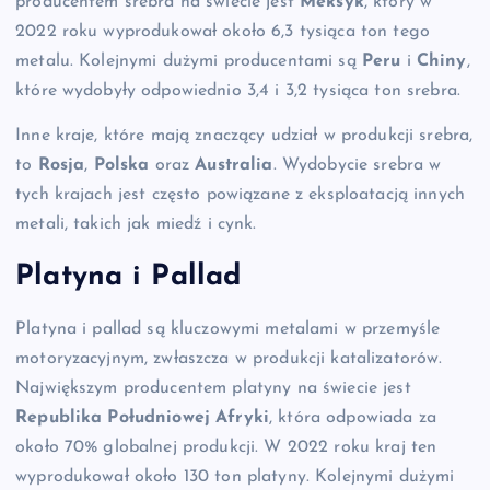
producentem srebra na świecie jest
Meksyk
, który w
2022 roku wyprodukował około 6,3 tysiąca ton tego
metalu. Kolejnymi dużymi producentami są
Peru
i
Chiny
,
które wydobyły odpowiednio 3,4 i 3,2 tysiąca ton srebra.
Inne kraje, które mają znaczący udział w produkcji srebra,
to
Rosja
,
Polska
oraz
Australia
. Wydobycie srebra w
tych krajach jest często powiązane z eksploatacją innych
metali, takich jak miedź i cynk.
Platyna i Pallad
Platyna i pallad są kluczowymi metalami w przemyśle
motoryzacyjnym, zwłaszcza w produkcji katalizatorów.
Największym producentem platyny na świecie jest
Republika Południowej Afryki
, która odpowiada za
około 70% globalnej produkcji. W 2022 roku kraj ten
wyprodukował około 130 ton platyny. Kolejnymi dużymi