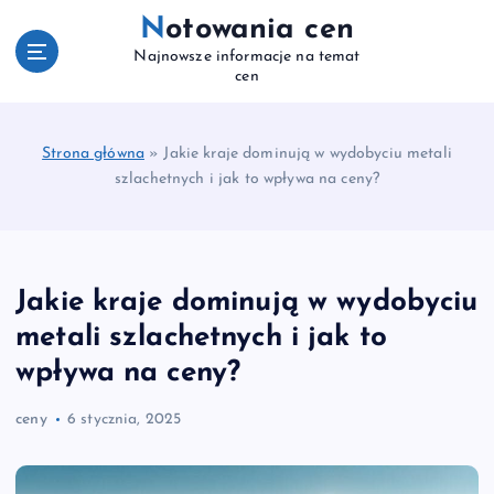
S
Notowania cen
k
Najnowsze informacje na temat
i
cen
p
t
o
Strona główna
»
Jakie kraje dominują w wydobyciu metali
c
szlachetnych i jak to wpływa na ceny?
o
n
t
e
n
Jakie kraje dominują w wydobyciu
t
metali szlachetnych i jak to
wpływa na ceny?
ceny
6 stycznia, 2025