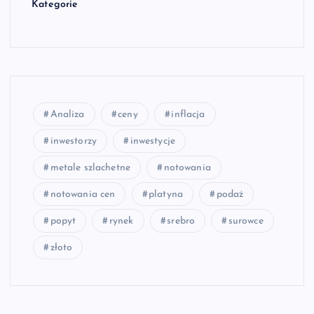
Kategorie
Analiza
ceny
inflacja
inwestorzy
inwestycje
metale szlachetne
notowania
notowania cen
platyna
podaż
popyt
rynek
srebro
surowce
złoto