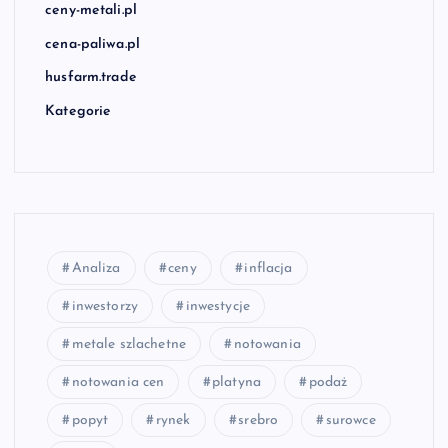
ceny-metali.pl
cena-paliwa.pl
husfarm.trade
Kategorie
Analiza
ceny
inflacja
inwestorzy
inwestycje
metale szlachetne
notowania
notowania cen
platyna
podaż
popyt
rynek
srebro
surowce