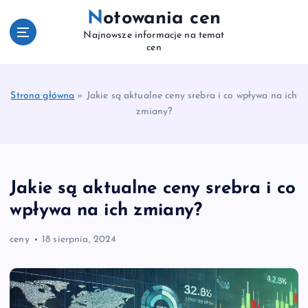
S
Notowania cen
k
Najnowsze informacje na temat
i
cen
p
t
o
Strona główna
»
Jakie są aktualne ceny srebra i co wpływa na ich
c
zmiany?
o
n
t
e
n
Jakie są aktualne ceny srebra i co
t
wpływa na ich zmiany?
ceny
18 sierpnia, 2024