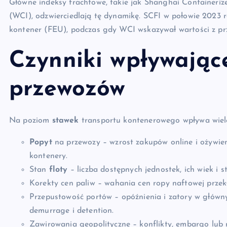
Główne indeksy frachtowe, takie jak Shanghai Containeriz
(WCI), odzwierciedlają tę dynamikę. SCFI w połowie 2023
kontener (FEU), podczas gdy WCI wskazywał wartości z pr
Czynniki wpływając
przewozów
Na poziom
stawek
transportu kontenerowego wpływa wiele 
Popyt
na przewozy – wzrost zakupów online i ożywie
kontenery.
Stan
floty
– liczba dostępnych jednostek, ich wiek i s
Korekty cen paliw – wahania cen ropy naftowej przek
Przepustowość portów – opóźnienia i zatory w głów
demurrage i detention.
Zawirowania geopolityczne – konflikty, embargo lub 