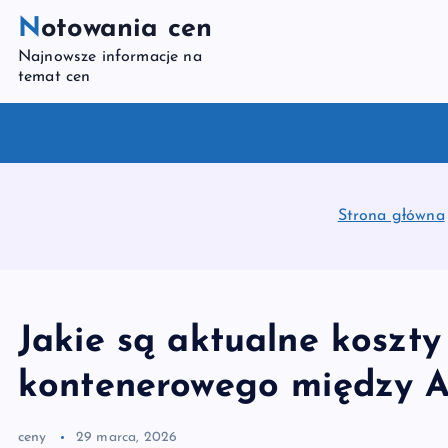
S
Notowania cen
k
Najnowsze informacje na
i
temat cen
p
t
o
c
o
Strona główna
n
t
e
n
Jakie są aktualne koszty
t
kontenerowego między A
ceny
29 marca, 2026