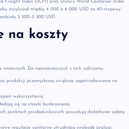
ed Freight Index (SCFI) oraz Drewry World Container Index
 roku oscylował między 4 000 a 6 000 USD za 40-stopowy
zedziału 3 500–5 500 USD.
e na koszty
zmiennych. Do najważniejszych z nich zaliczamy:
nie produkcji przemysłowej zwiększa zapotrzebowanie na
topień wykorzystania.
ładają się na stawki bunkrowania.
nych punktach przeładunkowych powodują dodatkowe opłaty
nowe regulacje sanitarne utrudniają swobodę żeglugi.