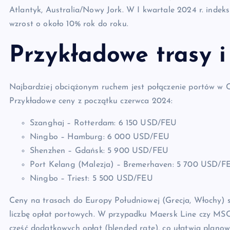
Atlantyk, Australia/Nowy Jork. W I kwartale 2024 r. inde
wzrost o około 10% rok do roku.
Przykładowe trasy i
Najbardziej obciążonym ruchem jest połączenie portów w
Przykładowe ceny z początku czerwca 2024:
Szanghaj – Rotterdam: 6 150 USD/FEU
Ningbo – Hamburg: 6 000 USD/FEU
Shenzhen – Gdańsk: 5 900 USD/FEU
Port Kelang (Malezja) – Bremerhaven: 5 700 USD/F
Ningbo – Triest: 5 500 USD/FEU
Ceny na trasach do Europy Południowej (Grecja, Włochy) są
liczbę opłat portowych. W przypadku Maersk Line czy MSC 
część dodatkowych opłat (blended rate), co ułatwia planow