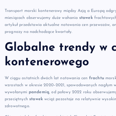
Transport morski kontenerowy między Azją a Europą odgry
miesiącach obserwujemy duże wahania
stawek
frachtowych
artykuł przedstawia aktualne notowania cen przewozów, an
prognozy na nadchodzące kwartały.
Globalne trendy w 
kontenerowego
W ciągu ostatnich dwóch lat notowania cen
frachtu
morsk
wzrostach w okresie 2020–2021, spowodowanych nagłym 
wywołanymi
pandemią
, od połowy 2022 roku obserwujemy
przeciętnych
stawek
wciąż pozostaje na relatywnie wysoki
zdrowotnego.