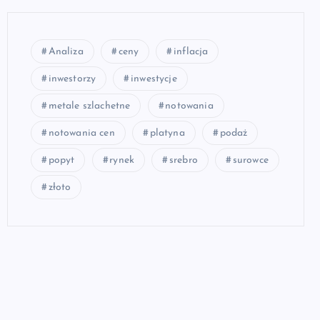
Analiza
ceny
inflacja
inwestorzy
inwestycje
metale szlachetne
notowania
notowania cen
platyna
podaż
popyt
rynek
srebro
surowce
złoto