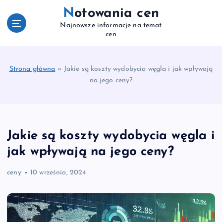
S
Notowania cen
k
Najnowsze informacje na temat
i
cen
p
t
o
Strona główna
»
Jakie są koszty wydobycia węgla i jak wpływają
c
na jego ceny?
o
n
t
e
n
Jakie są koszty wydobycia węgla i
t
jak wpływają na jego ceny?
ceny
10 września, 2024