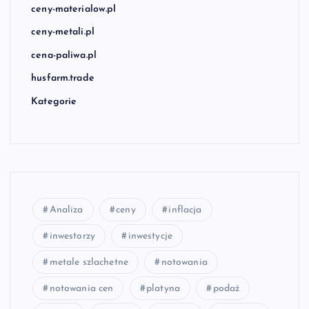
ceny-materialow.pl
ceny-metali.pl
cena-paliwa.pl
husfarm.trade
Kategorie
Analiza
ceny
inflacja
inwestorzy
inwestycje
metale szlachetne
notowania
notowania cen
platyna
podaż