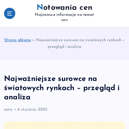
S
Notowania cen
k
Najnowsze informacje na temat
i
cen
p
t
o
Strona główna
»
Najważniejsze surowce na światowych rynkach –
c
przegląd i analiza
o
n
t
e
n
Najważniejsze surowce na
t
światowych rynkach – przegląd i
analiza
ceny
6 stycznia, 2025