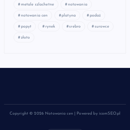
metale szlachetne
notowania
notowania cen
platyna
podaż
popyt
rynek
srebro
surowce
złoto
Copyright © 2026 Notowania cen | Powered by icomSEO.pl