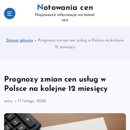
S
Notowania cen
k
Najnowsze informacje na temat
i
cen
p
t
o
Strona główna
»
Prognozy zmian cen usług w Polsce na kolejne
c
12 miesięcy
o
n
t
e
n
Prognozy zmian cen usług w
t
Polsce na kolejne 12 miesięcy
ceny
17 lutego, 2026