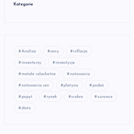
Kategorie
Analiza
ceny
inflacja
inwestorzy
inwestycje
metale szlachetne
notowania
notowania cen
platyna
podaż
popyt
rynek
srebro
surowce
złoto