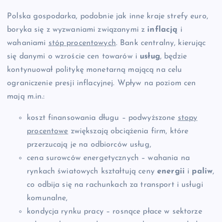
Polska gospodarka, podobnie jak inne kraje strefy euro,
boryka się z wyzwaniami związanymi z
inflacją
i
wahaniami
stóp procentowych
. Bank centralny, kierując
się danymi o wzroście cen towarów i
usług
, będzie
kontynuował politykę monetarną mającą na celu
ograniczenie presji inflacyjnej. Wpływ na poziom cen
mają m.in.:
koszt finansowania długu – podwyższone
stopy
procentowe
zwiększają obciążenia firm, które
przerzucają je na odbiorców usług,
cena surowców energetycznych – wahania na
rynkach światowych kształtują ceny
energii
i
paliw
,
co odbija się na rachunkach za transport i usługi
komunalne,
kondycja rynku pracy – rosnące płace w sektorze