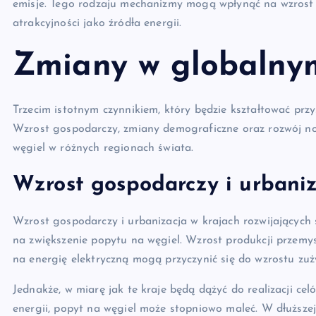
emisje. Tego rodzaju mechanizmy mogą wpłynąć na wzrost 
atrakcyjności jako źródła energii.
Zmiany w globalnym
Trzecim istotnym czynnikiem, który będzie kształtować prz
Wzrost gospodarczy, zmiany demograficzne oraz rozwój n
węgiel w różnych regionach świata.
Wzrost gospodarczy i urbani
Wzrost gospodarczy i urbanizacja w krajach rozwijających s
na zwiększenie popytu na węgiel. Wzrost produkcji przemys
na energię elektryczną mogą przyczynić się do wzrostu zuż
Jednakże, w miarę jak te kraje będą dążyć do realizacji c
energii, popyt na węgiel może stopniowo maleć. W dłuższe