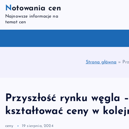
S
Notowania cen
k
Najnowsze informacje na
i
temat cen
p
t
o
c
o
Strona główna
»
Prz
n
t
e
n
Przyszłość rynku węgla –
t
kształtować ceny w kole
ceny
19 sierpnia, 2024