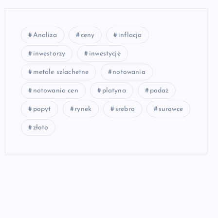
Analiza
ceny
inflacja
inwestorzy
inwestycje
metale szlachetne
notowania
notowania cen
platyna
podaż
popyt
rynek
srebro
surowce
złoto