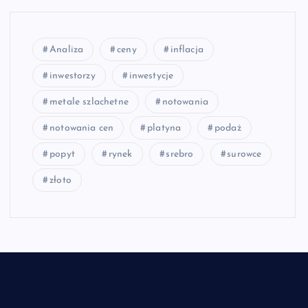
Analiza
ceny
inflacja
inwestorzy
inwestycje
metale szlachetne
notowania
notowania cen
platyna
podaż
popyt
rynek
srebro
surowce
złoto