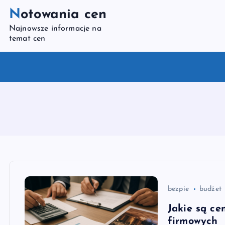
S
Notowania cen
k
Najnowsze informacje na
i
temat cen
p
t
o
c
o
n
t
e
n
t
bezpie
budżet
Jakie są ce
firmowych