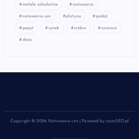
metale szlachetne
notowania
notowania cen
platyna
podaż
popyt
rynek
srebro
surowce
złoto
Copyright © 2026 Notowania cen | Powered by icomSEO.pl