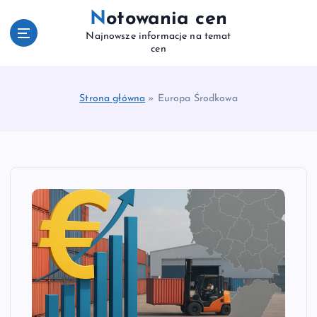
S
Notowania cen
k
Najnowsze informacje na temat
i
cen
p
t
o
Strona główna
»
Europa Środkowa
c
o
n
t
e
n
t