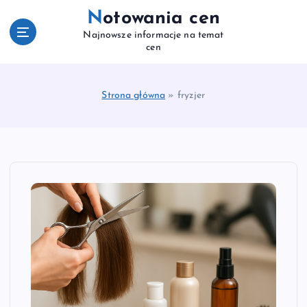
S
Notowania cen
k
Najnowsze informacje na temat
i
cen
p
t
o
Strona główna
»
fryzjer
c
o
n
t
e
n
t