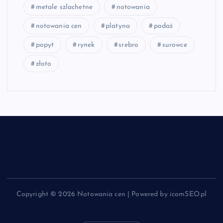
metale szlachetne
notowania
notowania cen
platyna
podaż
popyt
rynek
srebro
surowce
złoto
Copyright © 2026 Notowania cen | Powered by icomSEO.pl