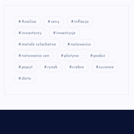
Analiza
ceny
inflacja
inwestorzy
inwestycje
metale szlachetne
notowania
notowania cen
platyna
podaż
popyt
rynek
srebro
surowce
złoto