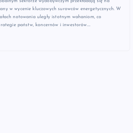
obalnym sektorze wydobywczym przekładają się na
any w wycenie kluczowych surowców energetycznych. W
tałach notowania uległy istotnym wahaniom, co
trategie państw, koncernów i inwestorów.…