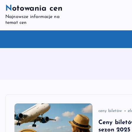
S
Notowania cen
k
Najnowsze informacje na
i
temat cen
p
t
o
c
o
n
t
e
n
t
ceny biletów
el
Ceny biletó
sezon 2025