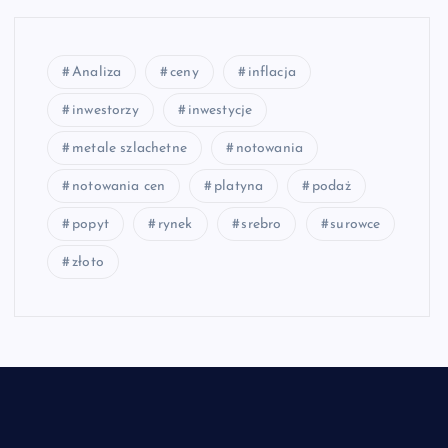
Analiza
ceny
inflacja
inwestorzy
inwestycje
metale szlachetne
notowania
notowania cen
platyna
podaż
popyt
rynek
srebro
surowce
złoto