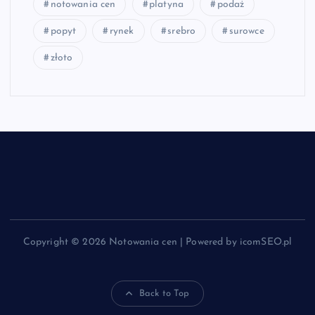
notowania cen
platyna
podaż
popyt
rynek
srebro
surowce
złoto
Copyright © 2026 Notowania cen | Powered by icomSEO.pl
Back to Top