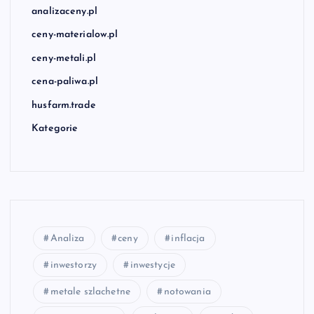
analizaceny.pl
ceny-materialow.pl
ceny-metali.pl
cena-paliwa.pl
husfarm.trade
Kategorie
Analiza
ceny
inflacja
inwestorzy
inwestycje
metale szlachetne
notowania