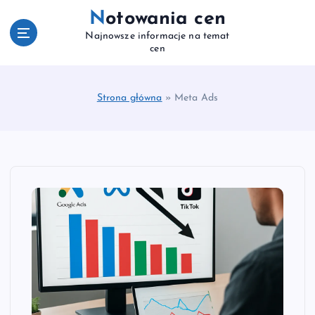
S
Notowania cen
k
Najnowsze informacje na temat
i
cen
p
t
o
Strona główna
»
Meta Ads
c
o
n
t
e
n
t