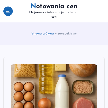
S
Notowania cen
k
Najnowsze informacje na temat
i
cen
p
t
o
Strona główna
»
perspektywy
c
o
n
t
e
n
t