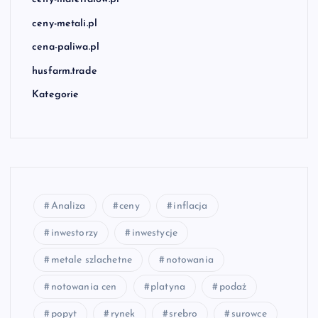
ceny-metali.pl
cena-paliwa.pl
husfarm.trade
Kategorie
Analiza
ceny
inflacja
inwestorzy
inwestycje
metale szlachetne
notowania
notowania cen
platyna
podaż
popyt
rynek
srebro
surowce