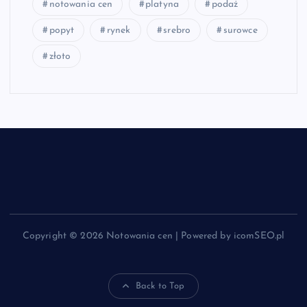
notowania cen
platyna
podaż
popyt
rynek
srebro
surowce
złoto
Copyright © 2026 Notowania cen | Powered by icomSEO.pl
Back to Top