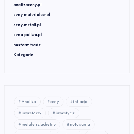
analizaceny.pl
ceny-materialow.pl
ceny-metali.pl
cena-paliwa.pl
husfarm.trade
Kategorie
Analiza
ceny
inflacja
inwestorzy
inwestycje
metale szlachetne
notowania