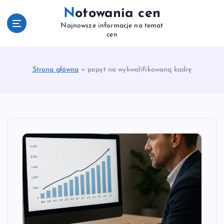
S
Notowania cen
k
Najnowsze informacje na temat
i
cen
p
t
o
Strona główna
»
popyt na wykwalifikowaną kadrę
c
o
n
t
e
n
t