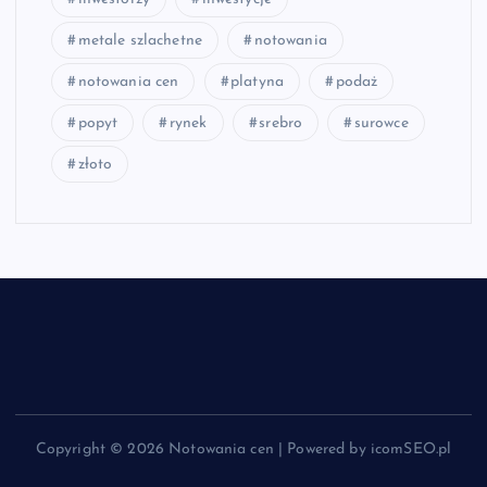
metale szlachetne
notowania
notowania cen
platyna
podaż
popyt
rynek
srebro
surowce
złoto
Copyright © 2026 Notowania cen | Powered by icomSEO.pl