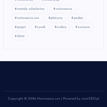
metale szlachetne
notowania
notowania cen
platyna
podaż
popyt
rynek
srebro
surowce
złoto
Copyright © 2026 Notowania cen | Powered by icomSEO.pl