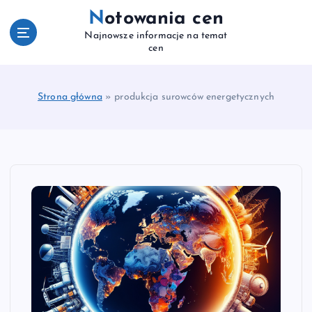
S
Notowania cen
k
Najnowsze informacje na temat
i
cen
p
t
o
Strona główna
»
produkcja surowców energetycznych
c
o
n
t
e
n
t