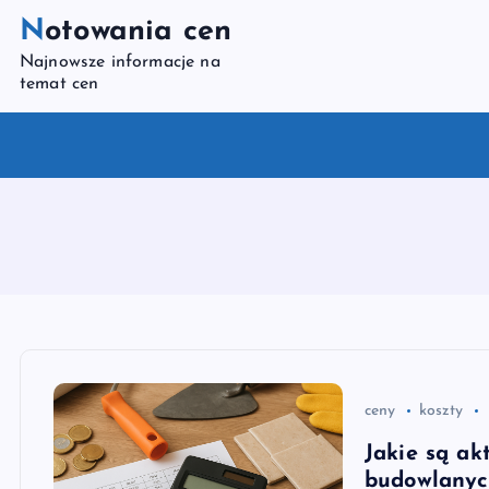
S
Notowania cen
k
Najnowsze informacje na
i
temat cen
p
t
o
c
o
n
t
e
n
t
ceny
koszty
Jakie są ak
budowlany