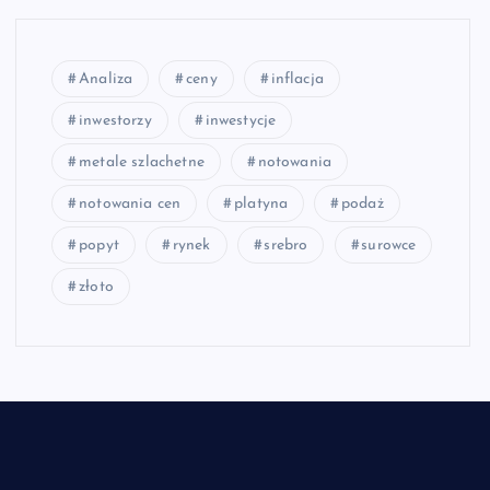
Analiza
ceny
inflacja
inwestorzy
inwestycje
metale szlachetne
notowania
notowania cen
platyna
podaż
popyt
rynek
srebro
surowce
złoto