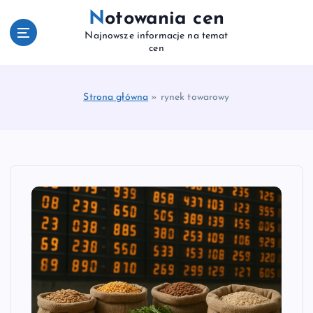
S
Notowania cen
k
Najnowsze informacje na temat
i
cen
p
t
o
Strona główna
»
rynek towarowy
c
o
n
t
e
n
t