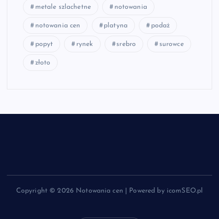
metale szlachetne
notowania
notowania cen
platyna
podaż
popyt
rynek
srebro
surowce
złoto
Copyright © 2026 Notowania cen | Powered by icomSEO.pl