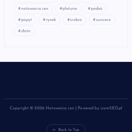
notowania cen
platyna
podaż
popyt
rynek
srebro
surowce
złoto
Copyright © 2026 Notowania cen | Powered by icomSEO.pl
Back to Top