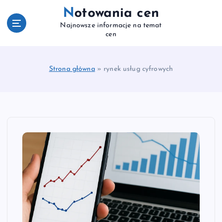
S
Notowania cen
k
Najnowsze informacje na temat
i
cen
p
t
o
Strona główna
»
rynek usług cyfrowych
c
o
n
t
e
n
t