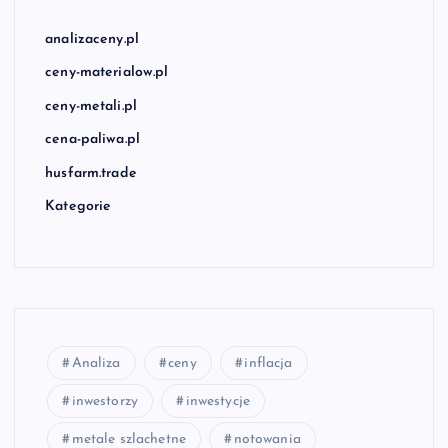
analizaceny.pl
ceny-materialow.pl
ceny-metali.pl
cena-paliwa.pl
husfarm.trade
Kategorie
Analiza
ceny
inflacja
inwestorzy
inwestycje
metale szlachetne
notowania