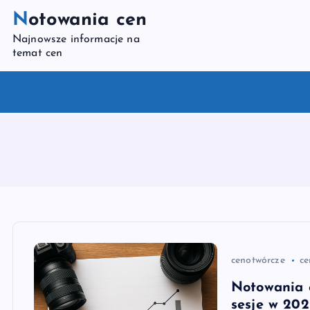
S
Notowania cen
k
Najnowsze informacje na
i
temat cen
p
t
o
c
o
n
t
e
n
t
cenotwórcze
ce
Notowania c
sesje w 202