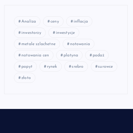
Analiza
ceny
inflacja
inwestorzy
inwestycje
metale szlachetne
notowania
notowania cen
platyna
podaż
popyt
rynek
srebro
surowce
złoto