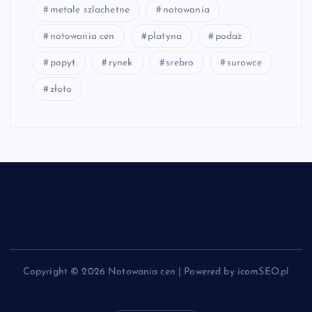
metale szlachetne
notowania
notowania cen
platyna
podaż
popyt
rynek
srebro
surowce
złoto
Copyright © 2026 Notowania cen | Powered by icomSEO.pl