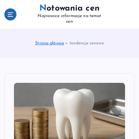
S
Notowania cen
k
Najnowsze informacje na temat
i
cen
p
t
o
Strona główna
»
tendencje cenowe
c
o
n
t
e
n
t