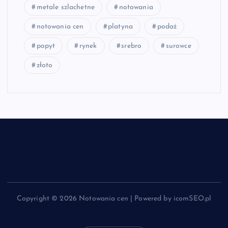
metale szlachetne
notowania
notowania cen
platyna
podaż
popyt
rynek
srebro
surowce
złoto
Copyright © 2026 Notowania cen | Powered by icomSEO.pl