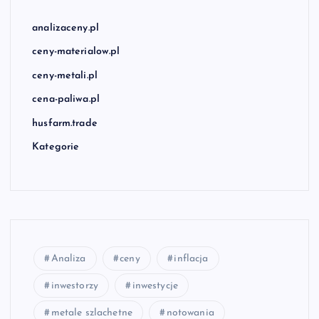
analizaceny.pl
ceny-materialow.pl
ceny-metali.pl
cena-paliwa.pl
husfarm.trade
Kategorie
Analiza
ceny
inflacja
inwestorzy
inwestycje
metale szlachetne
notowania