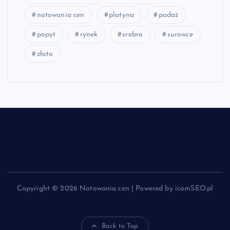
notowania cen
platyna
podaż
popyt
rynek
srebro
surowce
złoto
Copyright © 2026 Notowania cen | Powered by icomSEO.pl
Back to Top