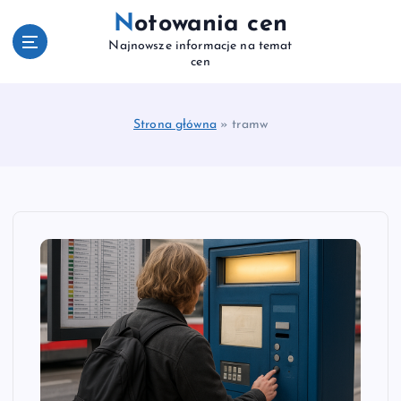
S
Notowania cen
k
Najnowsze informacje na temat
i
cen
p
t
o
Strona główna
»
tramw
c
o
n
t
e
n
t