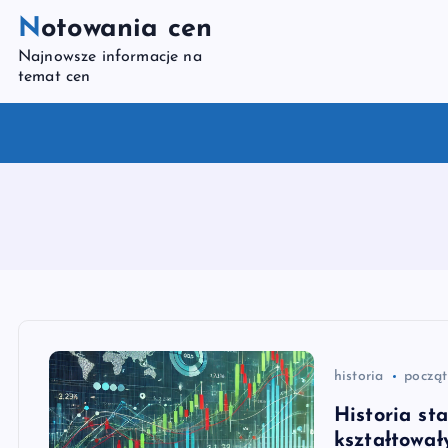
S
Notowania cen
k
Najnowsze informacje na
i
temat cen
p
t
o
c
o
n
t
e
n
t
historia
począt
Historia st
kształtował