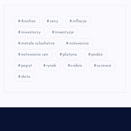
Analiza
ceny
inflacja
inwestorzy
inwestycje
metale szlachetne
notowania
notowania cen
platyna
podaż
popyt
rynek
srebro
surowce
złoto