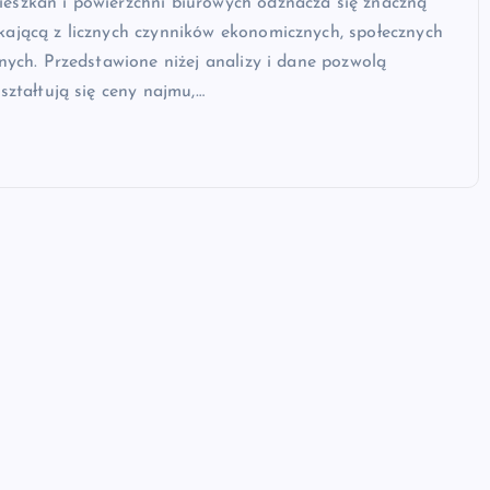
eszkań i powierzchni biurowych odznacza się znaczną
kającą z licznych czynników ekonomicznych, społecznych
jnych. Przedstawione niżej analizy i dane pozwolą
kształtują się ceny najmu,…