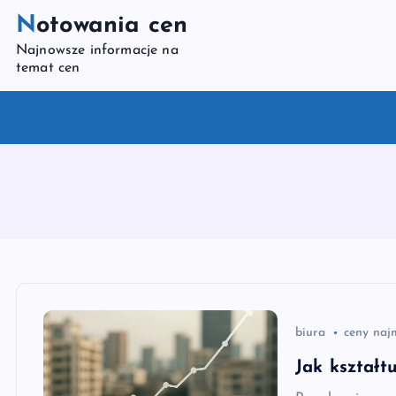
S
Notowania cen
k
Najnowsze informacje na
i
temat cen
p
t
o
c
o
n
t
e
n
t
biura
ceny naj
Jak kształt