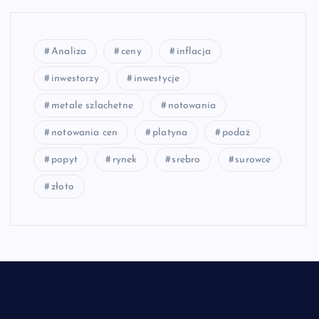
Analiza
ceny
inflacja
inwestorzy
inwestycje
metale szlachetne
notowania
notowania cen
platyna
podaż
popyt
rynek
srebro
surowce
złoto