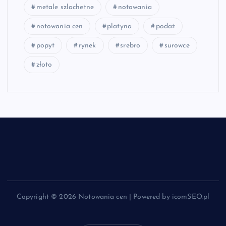
metale szlachetne
notowania
notowania cen
platyna
podaż
popyt
rynek
srebro
surowce
złoto
Copyright © 2026 Notowania cen | Powered by icomSEO.pl