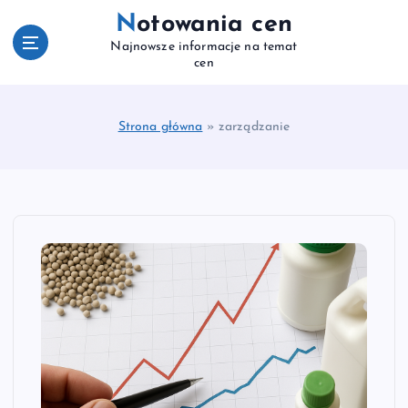
S
Notowania cen
k
Najnowsze informacje na temat
i
cen
p
t
o
Strona główna
»
zarządzanie
c
o
n
t
e
n
t