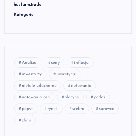
husfarm.trade
Kategorie
Analiza
ceny
inflacja
inwestorzy
inwestycje
metale szlachetne
notowania
notowania cen
platyna
podaż
popyt
rynek
srebro
surowce
złoto