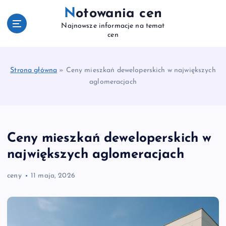
S
Notowania cen
k
Najnowsze informacje na temat
i
cen
p
t
o
Strona główna
»
Ceny mieszkań deweloperskich w największych
c
aglomeracjach
o
n
t
e
n
Ceny mieszkań deweloperskich w
t
największych aglomeracjach
ceny
11 maja, 2026