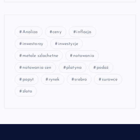
Analiza
ceny
inflacja
inwestorzy
inwestycje
metale szlachetne
notowania
notowania cen
platyna
podaż
popyt
rynek
srebro
surowce
złoto