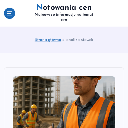
S
Notowania cen
k
Najnowsze informacje na temat
i
cen
p
t
o
Strona główna
»
analiza stawek
c
o
n
t
e
n
t