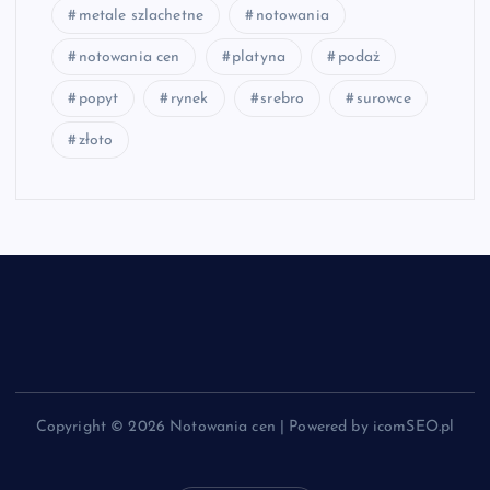
metale szlachetne
notowania
notowania cen
platyna
podaż
popyt
rynek
srebro
surowce
złoto
Copyright © 2026 Notowania cen | Powered by icomSEO.pl