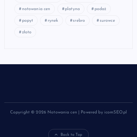
notowania cen
platyna
podaż
popyt
rynek
srebro
surowce
złoto
Copyright © 2026 Notowania cen | Powered by icomSEO.pl
Back to Top