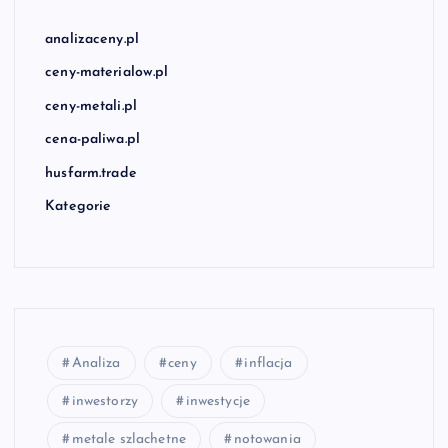
analizaceny.pl
ceny-materialow.pl
ceny-metali.pl
cena-paliwa.pl
husfarm.trade
Kategorie
Analiza
ceny
inflacja
inwestorzy
inwestycje
metale szlachetne
notowania