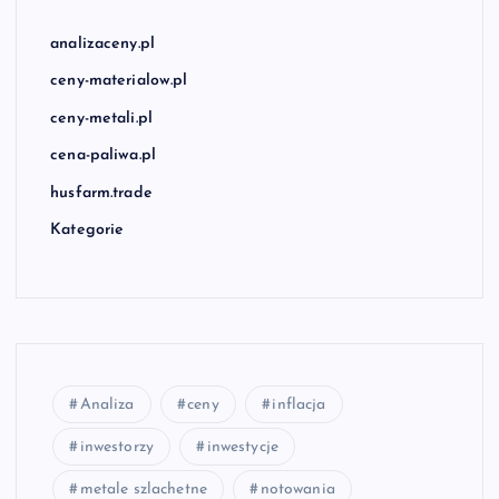
analizaceny.pl
ceny-materialow.pl
ceny-metali.pl
cena-paliwa.pl
husfarm.trade
Kategorie
Analiza
ceny
inflacja
inwestorzy
inwestycje
metale szlachetne
notowania