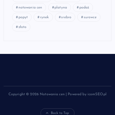
notowania cen
platyna
podaż
popyt
rynek
srebro
surowce
złoto
Copyright © 2026 Notowania cen | Powered by icomSEO.pl
Back to Top