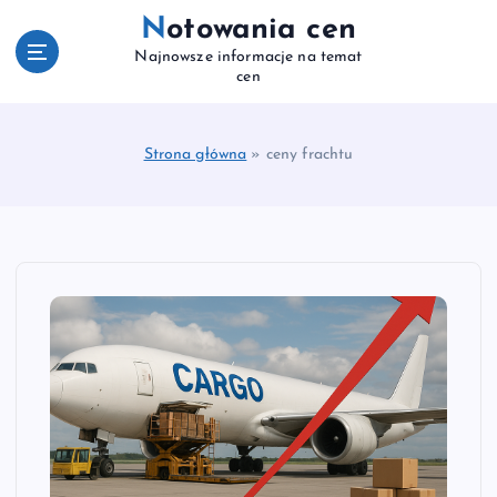
S
Notowania cen
k
Najnowsze informacje na temat
i
cen
p
t
o
Strona główna
»
ceny frachtu
c
o
n
t
e
n
t