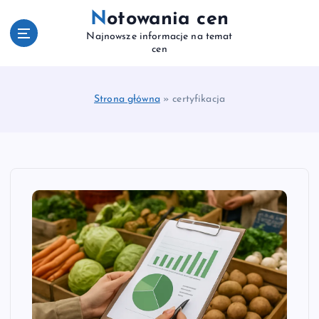
S
Notowania cen
k
Najnowsze informacje na temat
i
cen
p
t
o
Strona główna
»
certyfikacja
c
o
n
t
e
n
t