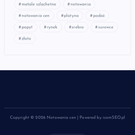
metale szlachetne
notowania
notowania cen
platyna
podaż
popyt
rynek
srebro
surowce
złoto
Copyright © 2026 Notowania cen | Powered by icomSEO.pl