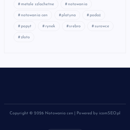
metale szlachetne
notowania
notowania cen
platyna
podaż
popyt
rynek
srebro
surowce
złoto
Copyright © 2026 Notowania cen | Powered by icomSEO.pl