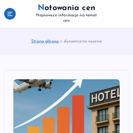
S
Notowania cen
k
Najnowsze informacje na temat
i
cen
p
t
o
Strona główna
»
dynamiczna wycena
c
o
n
t
e
n
t