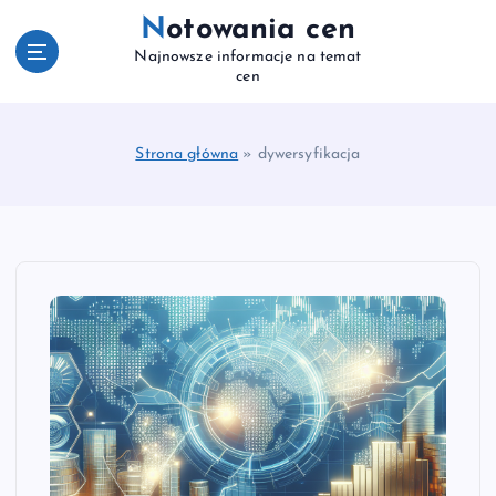
S
Notowania cen
k
Najnowsze informacje na temat
i
cen
p
t
o
Strona główna
»
dywersyfikacja
c
o
n
t
e
n
t