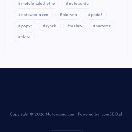
metale szlachetne
notowania
notowania cen
platyna
podaż
popyt
rynek
srebro
surowce
złoto
Copyright © 2026 Notowania cen | Powered by icomSEO.pl