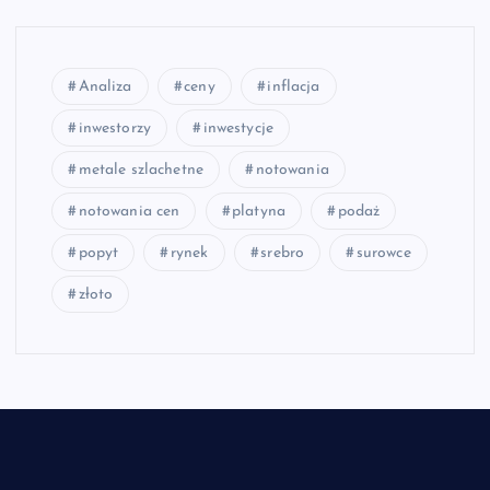
Analiza
ceny
inflacja
inwestorzy
inwestycje
metale szlachetne
notowania
notowania cen
platyna
podaż
popyt
rynek
srebro
surowce
złoto