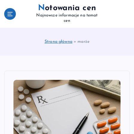
S
Notowania cen
k
Najnowsze informacje na temat
i
cen
p
t
o
Strona główna
»
marże
c
o
n
t
e
n
t