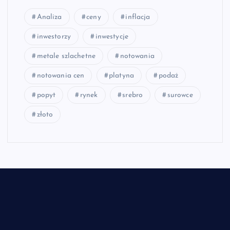
Analiza
ceny
inflacja
inwestorzy
inwestycje
metale szlachetne
notowania
notowania cen
platyna
podaż
popyt
rynek
srebro
surowce
złoto