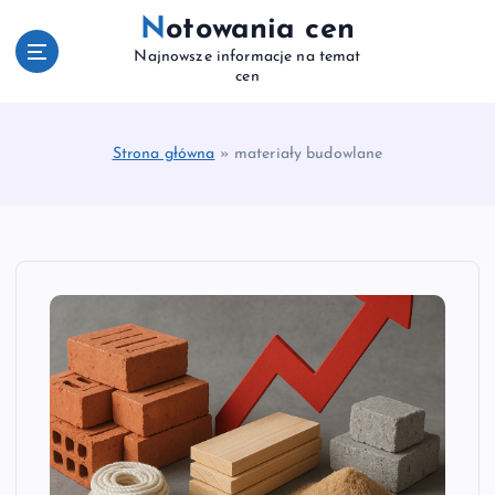
S
Notowania cen
k
Najnowsze informacje na temat
i
cen
p
t
o
Strona główna
»
materiały budowlane
c
o
n
t
e
n
t