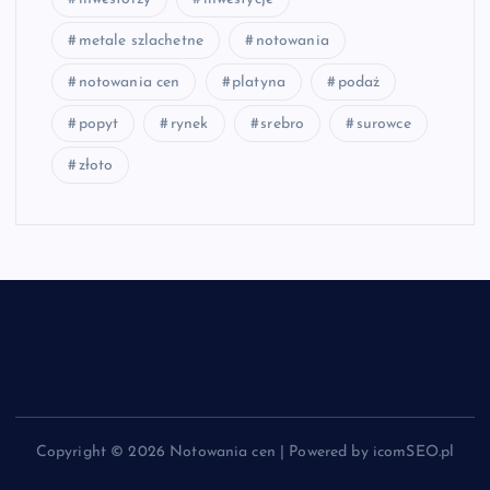
metale szlachetne
notowania
notowania cen
platyna
podaż
popyt
rynek
srebro
surowce
złoto
Copyright © 2026 Notowania cen | Powered by icomSEO.pl