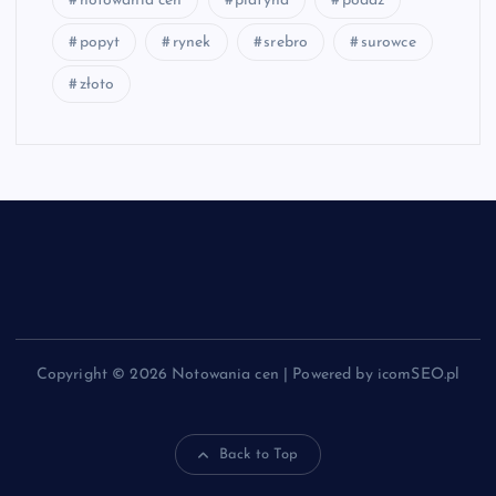
notowania cen
platyna
podaż
popyt
rynek
srebro
surowce
złoto
Copyright © 2026 Notowania cen | Powered by icomSEO.pl
Back to Top