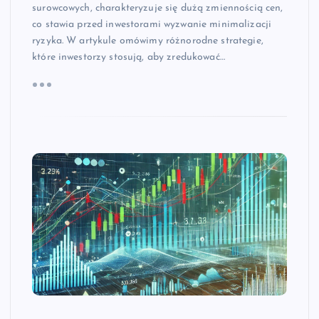
surowcowych, charakteryzuje się dużą zmiennością cen,
co stawia przed inwestorami wyzwanie minimalizacji
ryzyka. W artykule omówimy różnorodne strategie,
które inwestorzy stosują, aby zredukować…