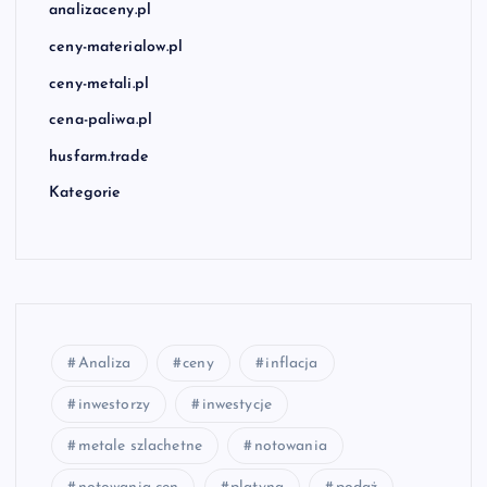
analizaceny.pl
ceny-materialow.pl
ceny-metali.pl
cena-paliwa.pl
husfarm.trade
Kategorie
Analiza
ceny
inflacja
inwestorzy
inwestycje
metale szlachetne
notowania