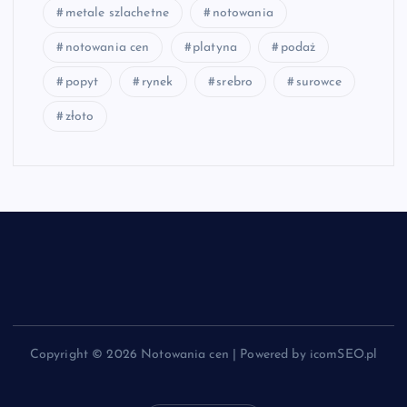
metale szlachetne
notowania
notowania cen
platyna
podaż
popyt
rynek
srebro
surowce
złoto
Copyright © 2026 Notowania cen | Powered by icomSEO.pl