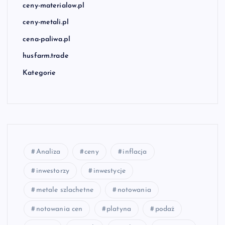
ceny-materialow.pl
ceny-metali.pl
cena-paliwa.pl
husfarm.trade
Kategorie
Analiza
ceny
inflacja
inwestorzy
inwestycje
metale szlachetne
notowania
notowania cen
platyna
podaż