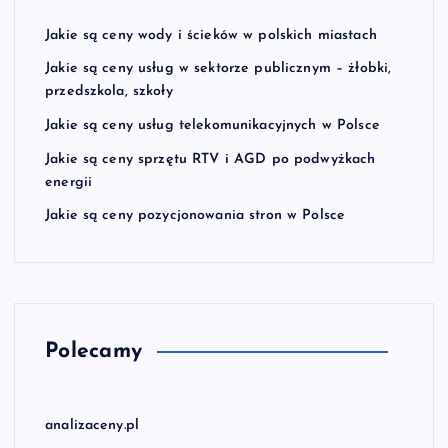
p
Jakie są ceny wody i ścieków w polskich miastach
i
Jakie są ceny usług w sektorze publicznym – żłobki,
przedszkola, szkoły
s
Jakie są ceny usług telekomunikacyjnych w Polsce
Jakie są ceny sprzętu RTV i AGD po podwyżkach
ó
energii
w
Jakie są ceny pozycjonowania stron w Polsce
Polecamy
analizaceny.pl