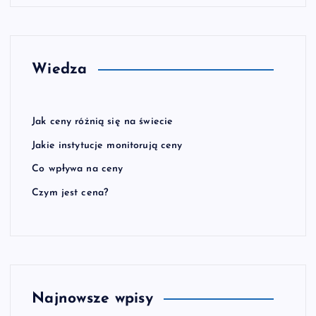
i
c
Wiedza
o
w
Jak ceny różnią się na świecie
Jakie instytucje monitorują ceny
a
Co wpływa na ceny
n
Czym jest cena?
i
e
w
Najnowsze wpisy