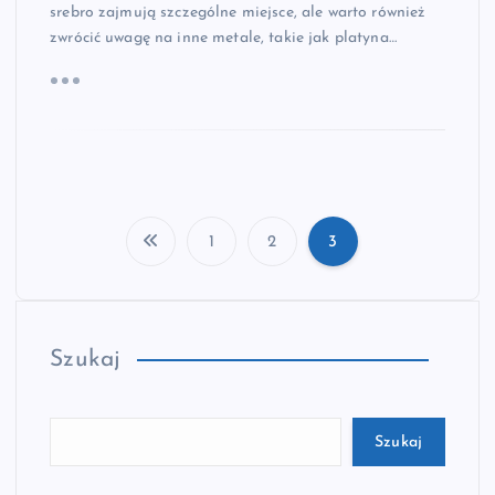
srebro zajmują szczególne miejsce, ale warto również
zwrócić uwagę na inne metale, takie jak platyna…
1
2
3
S
t
Szukaj
r
o
Szukaj
n